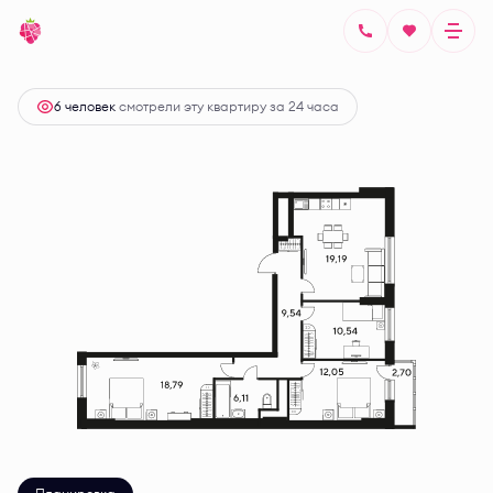
2
3-комнатная
81.88 м
Цена по запросу
6 человек
смотрели эту квартиру за 24 часа