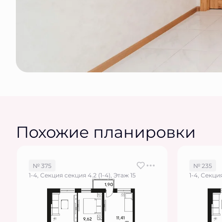
Похожие планировки
№ 375
№ 235
1-4, Секция секция 4.2 (1-4), Этаж 15
1-4, Секция