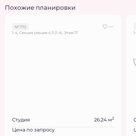
Похожие планировки
№ 773
1-4, Секция секция 4.3 (1-4), Этаж 17
1
2
Студия
26.24 м
Цена по запросу