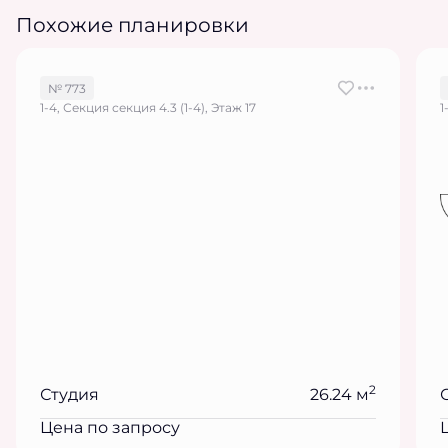
Похожие планировки
№ 773
1-4, Секция секция 4.3 (1-4), Этаж 17
1
2
Студия
26.24 м
Цена по запросу