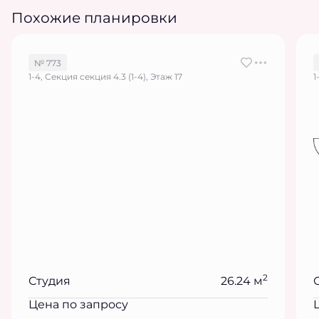
Похожие планировки
№ 773
1-4, Секция секция 4.3 (1-4), Этаж 17
1
2
Студия
26.24 м
Цена по запросу