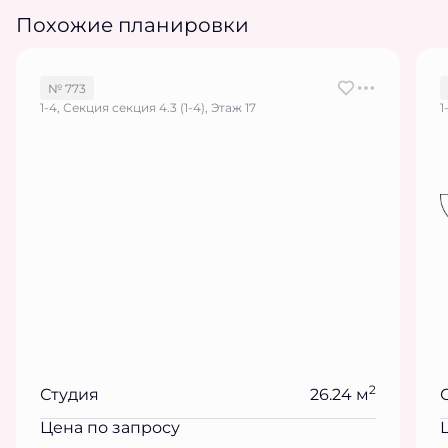
Похожие планировки
№ 773
1-4, Секция секция 4.3 (1-4), Этаж 17
1
2
Студия
26.24 м
Цена по запросу