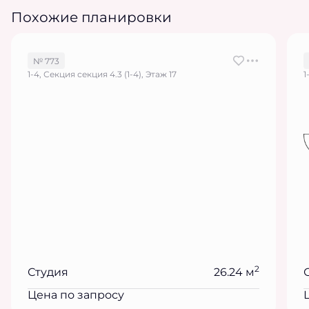
Похожие планировки
№ 773
1-4, Секция секция 4.3 (1-4), Этаж 17
1
2
Студия
26.24 м
Цена по запросу