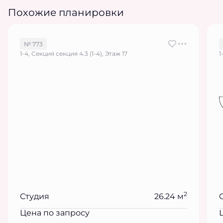
Похожие планировки
№ 773
1-4, Секция секция 4.3 (1-4), Этаж 17
1
2
Студия
26.24 м
Цена по запросу