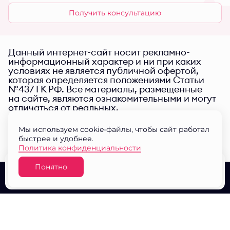
Получить консультацию
Данный интернет-сайт носит рекламно-
информационный характер и ни при каких
условиях не является публичной офертой,
которая определяется положениями Статьи
№437 ГК РФ. Все материалы, размещенные
на сайте, являются ознакомительными и могут
отличаться от реальных.
Мы используем cookie-файлы, чтобы сайт работал
быстрее и удобнее.
Политика конфиденциальности
Понятно
Узнать цену
О проекте
Выбор квартир
Документы
© ЖК "Малина парк" 2026
Разработано