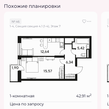
Похожие планировки
№ 46
1-4, Секция секция 4.1 (1-4), Этаж 7
1
2
1-комнатная
42.91 м
Цена по запросу