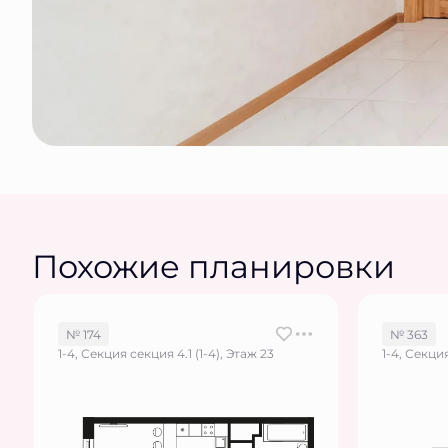
Похожие планировки
№ 174
№ 363
1-4, Секция секция 4.1 (1-4), Этаж 23
1-4, Секция