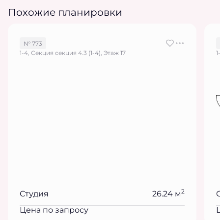
Похожие планировки
№ 773
1-4, Секция секция 4.3 (1-4), Этаж 17
1
2
Студия
26.24 м
Цена по запросу