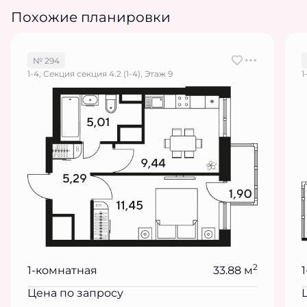
Похожие планировки
№ 294
1-4, Секция секция 4.2 (1-4), Этаж 9
1
2
1-комнатная
33.88 м
Цена по запросу