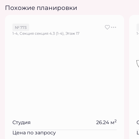
Похожие планировки
№ 773
1-4, Секция секция 4.3 (1-4), Этаж 17
1
2
Студия
26.24 м
Цена по запросу