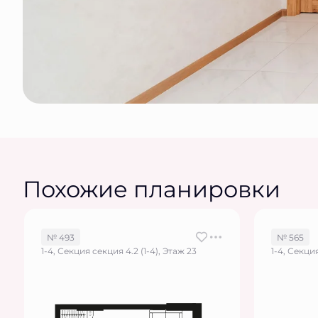
Похожие планировки
№ 493
№ 565
1-4, Секция секция 4.2 (1-4), Этаж 23
1-4, Секция