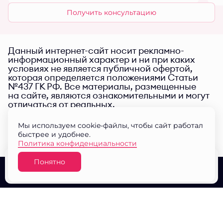
Получить консультацию
Данный интернет-сайт носит рекламно-
информационный характер и ни при каких
условиях не является публичной офертой,
которая определяется положениями Статьи
№437 ГК РФ. Все материалы, размещенные
на сайте, являются ознакомительными и могут
отличаться от реальных.
Мы используем cookie-файлы, чтобы сайт работал
быстрее и удобнее.
Политика конфиденциальности
Понятно
Узнать цену
О проекте
Выбор квартир
Документы
© ЖК "Малина парк" 2026
Разработано