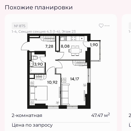
Похожие планировки
№ 875
1-4, Секция секция 4.3 (1-4), Этаж 23
1
2
2-комнатная
47.47 м
Цена по запросу