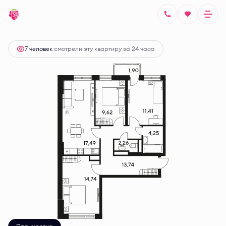
2
3-комнатная
77.3 м
Цена по запросу
7 человек
смотрели эту квартиру за 24 часа