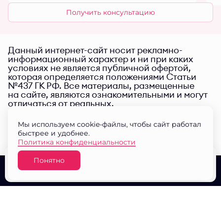
Получить консультацию
Данный интернет-сайт носит рекламно-
информационный характер и ни при каких
условиях не является публичной офертой,
которая определяется положениями Статьи
№437 ГК РФ. Все материалы, размещенные
на сайте, являются ознакомительными и могут
отличаться от реальных.
Мы используем cookie-файлы, чтобы сайт работал
быстрее и удобнее.
Политика конфиденциальности
Понятно
Узнать цену
О проекте
Выбор квартир
Документы
© ЖК "Малина парк" 2026
Разработано