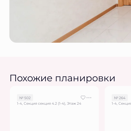
Похожие планировки
№ 502
№ 264
1-4, Секция секция 4.2 (1-4), Этаж 24
1-4, Секция